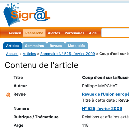
Accueil
Recherche
Alertes
Partenaires
Aide
Articles
Sommaires
Revues
Mots-clés
Accueil
»
Articles
»
Sommaire N° 525, février 2009
»
Coup d'oeil sur la
Contenu de l'article
Titre
Coup d'oeil sur la Russi
Auteur
Philippe MARCHAT
Revue
Revue de l'Union europ
Titre à cette date :
Revu
Numéro
N° 525, février 2009
Rubrique / Thématique
Relations et affaires exté
Page
118