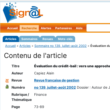
Accueil
Recherche
Alertes
Partenaires
Aide
Articles
Sommaires
Revues
Mots-clés
Accueil
»
Articles
»
Sommaire no 139, juillet-août 2002
»
Évaluation du
Contenu de l'article
Titre
Évaluation du crédit-bail : vers une approch
Auteur
Capiez Alain
Revue
Revue française de gestion
Numéro
no 139, juillet-août 2002
Dossier : Autour de
Rubrique /
Finance
Thématique
Page
73-89