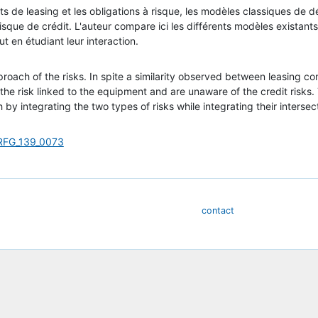
s de leasing et les obligations à risque, les modèles classiques de dé
e risque de crédit. L'auteur compare ici les différents modèles exist
t en étudiant leur interaction.
proach of the risks. In spite a similarity observed between leasing c
 the risk linked to the equipment and are unaware of the credit risk
 integrating the two types of risks while integrating their intersect
=RFG_139_0073
contact