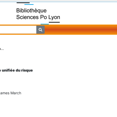
...
e unifiée du risque
 James March