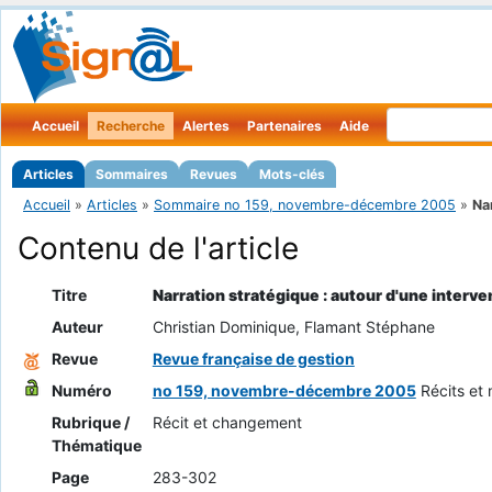
Accueil
Recherche
Alertes
Partenaires
Aide
Articles
Sommaires
Revues
Mots-clés
Accueil
»
Articles
»
Sommaire no 159, novembre-décembre 2005
»
Nar
Contenu de l'article
Titre
Narration stratégique : autour d'une interven
Auteur
Christian Dominique, Flamant Stéphane
Revue
Revue française de gestion
Numéro
no 159, novembre-décembre 2005
Récits e
Rubrique /
Récit et changement
Thématique
Page
283-302