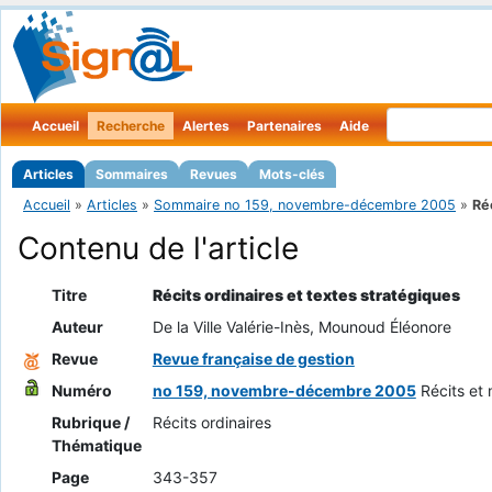
Accueil
Recherche
Alertes
Partenaires
Aide
Articles
Sommaires
Revues
Mots-clés
Accueil
»
Articles
»
Sommaire no 159, novembre-décembre 2005
»
Réc
Contenu de l'article
Titre
Récits ordinaires et textes stratégiques
Auteur
De la Ville Valérie-Inès, Mounoud Éléonore
Revue
Revue française de gestion
Numéro
no 159, novembre-décembre 2005
Récits e
Rubrique /
Récits ordinaires
Thématique
Page
343-357