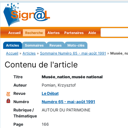
Accueil
Recherche
Alertes
Partenaires
Aide
Articles
Sommaires
Revues
Mots-clés
Accueil
»
Articles
»
Sommaire Numéro 65 - mai-août 1991
»
Musée, nat
Contenu de l'article
Titre
Musée, nation, musée national
Auteur
Pomian, Krzysztof
Revue
Le Débat
Numéro
Numéro 65 - mai-août 1991
Rubrique /
AUTOUR DU PATRIMOINE
Thématique
Page
166