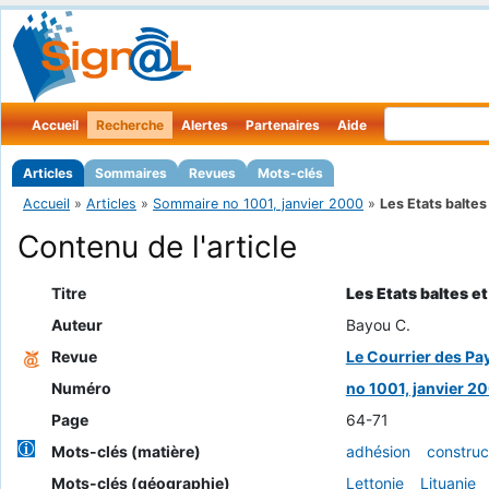
Accueil
Recherche
Alertes
Partenaires
Aide
Articles
Sommaires
Revues
Mots-clés
Accueil
»
Articles
»
Sommaire no 1001, janvier 2000
»
Les Etats baltes 
Contenu de l'article
Titre
Les Etats baltes e
Auteur
Bayou C.
Revue
Le Courrier des Pay
Numéro
no 1001, janvier 2
Page
64-71
Mots-clés (matière)
adhésion
construc
Mots-clés (géographie)
Lettonie
Lituanie