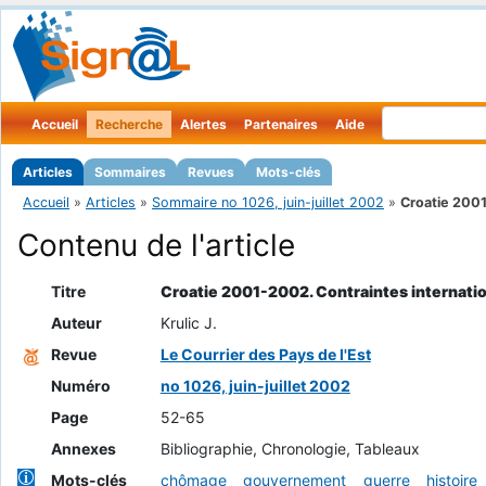
Accueil
Recherche
Alertes
Partenaires
Aide
Articles
Sommaires
Revues
Mots-clés
Accueil
»
Articles
»
Sommaire no 1026, juin-juillet 2002
»
Croatie 2001
Contenu de l'article
Titre
Croatie 2001-2002. Contraintes internatio
Auteur
Krulic J.
Revue
Le Courrier des Pays de l'Est
Numéro
no 1026, juin-juillet 2002
Page
52-65
Annexes
Bibliographie, Chronologie, Tableaux
Mots-clés
chômage
gouvernement
guerre
histoire