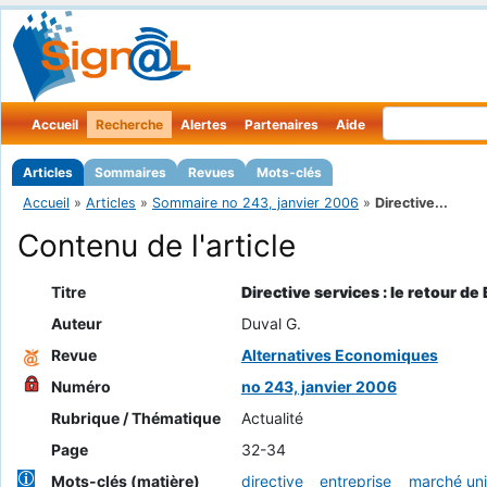
Accueil
Recherche
Alertes
Partenaires
Aide
Articles
Sommaires
Revues
Mots-clés
Accueil
»
Articles
»
Sommaire no 243, janvier 2006
»
Directive...
Contenu de l'article
Titre
Directive services : le retour de
Auteur
Duval G.
Revue
Alternatives Economiques
Numéro
no 243, janvier 2006
Rubrique / Thématique
Actualité
Page
32-34
Mots-clés (matière)
directive
entreprise
marché un