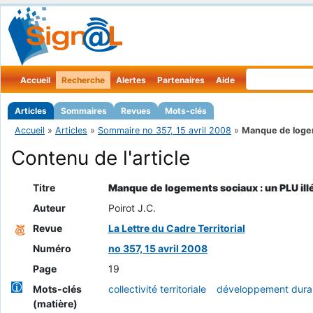
Accueil
Recherche
Alertes
Partenaires
Aide
Articles
Sommaires
Revues
Mots-clés
Accueil
»
Articles
»
Sommaire no 357, 15 avril 2008
»
Manque de loge
Contenu de l'article
Titre
Manque de logements sociaux : un PLU ill
Auteur
Poirot J.C.
Revue
La Lettre du Cadre Territorial
Numéro
no 357, 15 avril 2008
Page
19
Mots-clés
collectivité territoriale
développement dura
(matière)