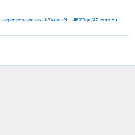
e+logements+sociaux+%3A+un+PLU+ill%E9gal/47-lettre-du-