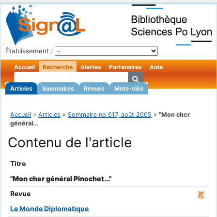
Établissement :
Accueil
Recherche
Alertes
Partenaires
Aide
Articles
Sommaires
Revues
Mots-clés
Accueil
»
Articles
»
Sommaire no 617, août 2005
»
"Mon cher
général...
Contenu de l'article
Titre
"Mon cher général Pinochet..."
Revue
Le Monde Diplomatique