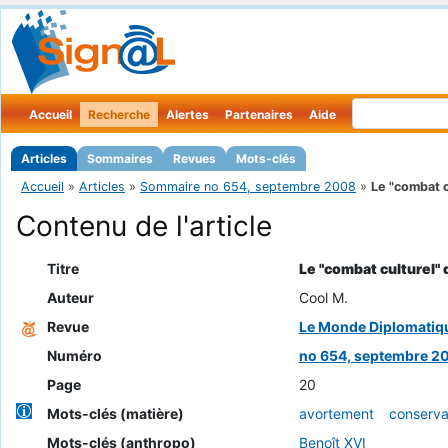
Accueil
Recherche
Alertes
Partenaires
Aide
Articles
Sommaires
Revues
Mots-clés
Accueil
»
Articles
»
Sommaire no 654, septembre 2008
»
Le "combat cu
Contenu de l'article
Titre
Le "combat culturel"
Auteur
Cool M.
Revue
Le Monde Diplomatiq
Numéro
no 654, septembre 2
Page
20
Mots-clés (matière)
avortement
conserva
Mots-clés (anthropo)
Benoît XVI