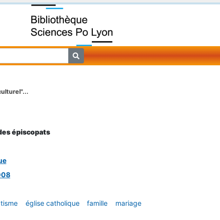
lturel"...
 des épiscopats
ue
008
tisme
église catholique
famille
mariage