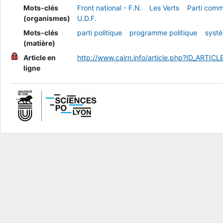
Mots-clés
Front national - F.N.
Les Verts
Parti commu
(organismes)
U.D.F.
Mots-clés
parti politique
programme politique
systè
(matière)
Article en
http://www.cairn.info/article.php?ID_ART
ligne