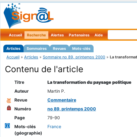
Accueil
Recherche
Alertes
Partenaires
Aide
Articles
Sommaires
Revues
Mots-clés
Accueil
»
Articles
»
Sommaire no 89, printemps 2000
»
La transformat
Contenu de l'article
Titre
La transformation du paysage politique
Auteur
Martin P.
Revue
Commentaire
Numéro
no 89, printemps 2000
Page
79-90
Mots-clés
France
(géographie)