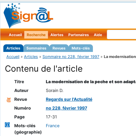
Accueil
Recherche
Alertes
Partenaires
Aide
Articles
Sommaires
Revues
Mots-clés
Accueil
»
Articles
»
Sommaire no 228, février 1997
»
La modernisation 
Contenu de l'article
Titre
La modernisation de la peche et son adapt
Auteur
Sorain D.
Revue
Regards sur l'Actualité
Numéro
no 228, février 1997
Page
17-31
Mots-clés
France
(géographie)