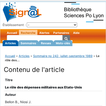
Établissement :
Accueil
Recherche
Alertes
Partenaires
Aide
Articles
Sommaires
Revues
Mots-clés
Accueil
»
Articles
»
Sommaire no 242, juillet-septembre 1989
»
Le
rôle des...
Contenu de l'article
Titre
Le rôle des dépenses militaires aux Etats-Unis
Auteur
Bellon B., Niosi J.