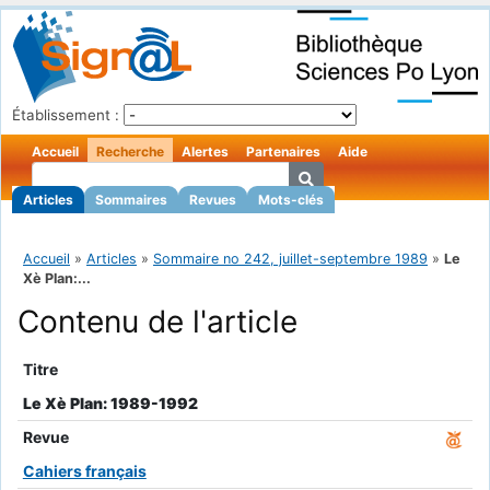
Établissement :
Accueil
Recherche
Alertes
Partenaires
Aide
Articles
Sommaires
Revues
Mots-clés
Accueil
»
Articles
»
Sommaire no 242, juillet-septembre 1989
»
Le
Xè Plan:...
Contenu de l'article
Titre
Le Xè Plan: 1989-1992
Revue
Cahiers français