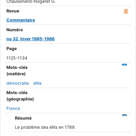
Chaussinand-Nogaret G.
Revue
Commentaire
Numéro
no 32, hiver 1985-1986
Page
1125-1134
Mots-clés
(matière)
démocratie
élite
Mots-clés
(géographie)
France
Résumé
Le problème des élits en 1789.