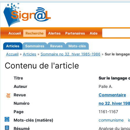
Accueil
Recherche
Alertes
Partenaires
Aide
Articles
Sommaires
Revues
Mots-clés
Accueil
»
Articles
»
Sommaire no 32, hiver 1985-1986
»
Sur le langage
Contenu de l'article
Titre
Sur le langage
Auteur
Palle A.
Revue
Commentaire
Numéro
no 32, hiver 1
Page
1161-1167
Mots-clés (matière)
communisme
i
Résumé
Analyse du lang