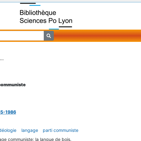
...
 communiste
985-1986
déologie
langage
parti communiste
age communiste: la langue de bois.