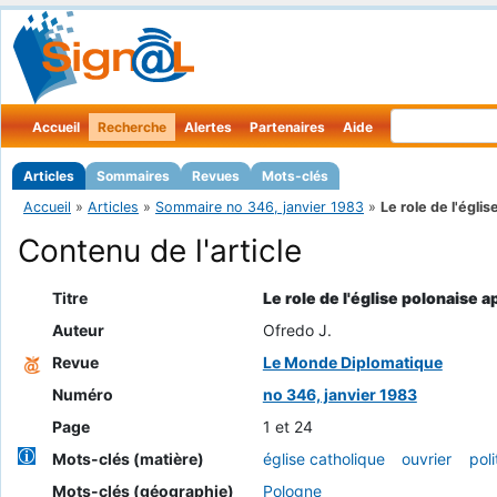
Accueil
Recherche
Alertes
Partenaires
Aide
Articles
Sommaires
Revues
Mots-clés
Accueil
»
Articles
»
Sommaire no 346, janvier 1983
»
Le role de l'église
Contenu de l'article
Titre
Le role de l'église polonaise a
Auteur
Ofredo J.
Revue
Le Monde Diplomatique
Numéro
no 346, janvier 1983
Page
1 et 24
Mots-clés (matière)
église catholique
ouvrier
poli
Mots-clés (géographie)
Pologne