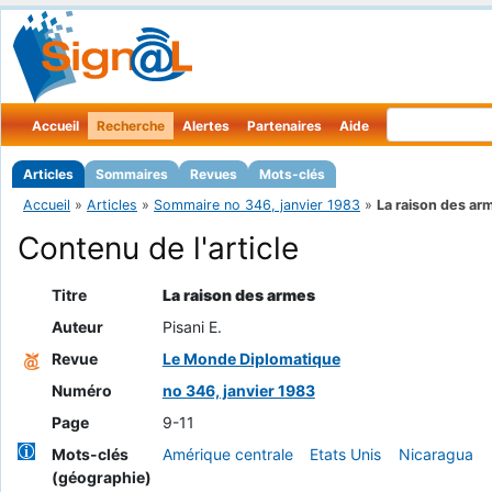
Accueil
Recherche
Alertes
Partenaires
Aide
Articles
Sommaires
Revues
Mots-clés
Accueil
»
Articles
»
Sommaire no 346, janvier 1983
»
La raison des ar
Contenu de l'article
Titre
La raison des armes
Auteur
Pisani E.
Revue
Le Monde Diplomatique
Numéro
no 346, janvier 1983
Page
9-11
Mots-clés
Amérique centrale
Etats Unis
Nicaragua
(géographie)