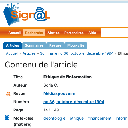
Accueil
Recherche
Alertes
Partenaires
Aide
Articles
Sommaires
Revues
Mots-clés
Accueil
»
Articles
»
Sommaire no 36, octobre, décembre 1994
»
Ethiq
Contenu de l'article
Titre
Ethique de l'information
Auteur
Soria C.
Revue
Médiaspouvoirs
Numéro
no 36, octobre, décembre 1994
Page
142-149
Mots-clés
déontologie
éthique
financement
inform
(matière)