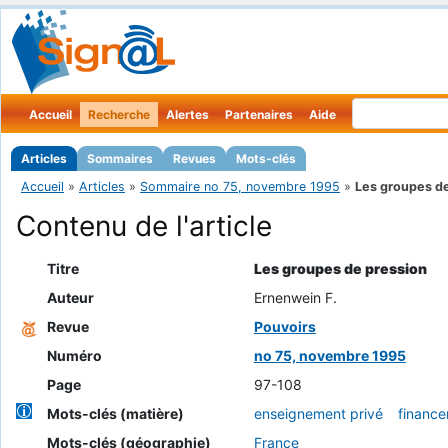
Accueil
Recherche
Alertes
Partenaires
Aide
Articles
Sommaires
Revues
Mots-clés
Accueil
»
Articles
»
Sommaire no 75, novembre 1995
»
Les groupes de
Contenu de l'article
Titre
Les groupes de pression
Auteur
Ernenwein F.
Revue
Pouvoirs
Numéro
no 75, novembre 1995
Page
97-108
Mots-clés (matière)
enseignement privé
financ
Mots-clés (géographie)
France