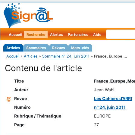
Accueil
Recherche
Alertes
Partenaires
Aide
Articles
Sommaires
Revues
Mots-clés
Accueil
»
Articles
»
Sommaire n° 24, juin 2011
»
France, Europe,...
Contenu de l'article
Titre
France, Europe, Mo
Auteur
Jean Wahl
Revue
Les Cahiers d’ARRI
Numéro
n° 24, juin 2011
Rubrique / Thématique
EUROPE
Page
27