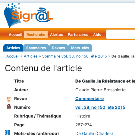
Accueil
Recherche
Alertes
Partenaires
Aide
Articles
Sommaires
Revues
Mots-clés
Accueil
»
Articles
»
Sommaire vol. 38, no 150, été 2015
»
De Gaulle, la.
Contenu de l'article
Titre
De Gaulle, la Résistance et
Auteur
Claude Pierre-Brossolette
Revue
Commentaire
Numéro
vol. 38, no 150, été 2015
Rubrique / Thématique
Histoire
Page
267-274
Mots-clés (anthropo)
De Gaulle (Charles)