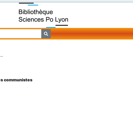
..
 les communistes