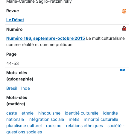
Marie-Caroline Saglio-Yatzimirsky
Revue
Le Débat
Numéro
Numéro 186, septembre-octobre 2015
Le multiculturalisme
comme réalité et comme politique
Page
44-53
Mots-clés
(géographie)
Brésil
Inde
Mots-clés
(matière)
caste
ethnie
hindouisme
identité culturelle
identité
nationale
intégration sociale
métis
minorité culturelle
pluralisme culturel
racisme
relations ethniques
société -
questions sociales