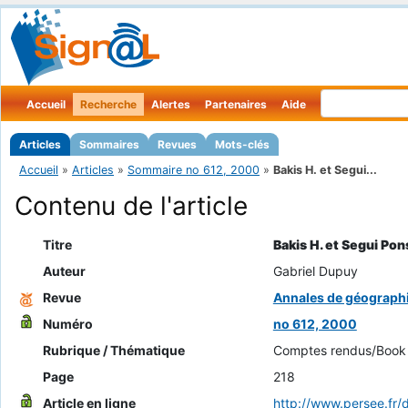
Accueil
Recherche
Alertes
Partenaires
Aide
Articles
Sommaires
Revues
Mots-clés
Accueil
»
Articles
»
Sommaire no 612, 2000
»
Bakis H. et Segui...
Contenu de l'article
Titre
Bakis H. et Segui Pons
Auteur
Gabriel Dupuy
Revue
Annales de géograph
Numéro
no 612, 2000
Rubrique / Thématique
Comptes rendus/Book
Page
218
Article en ligne
http://www.persee.f