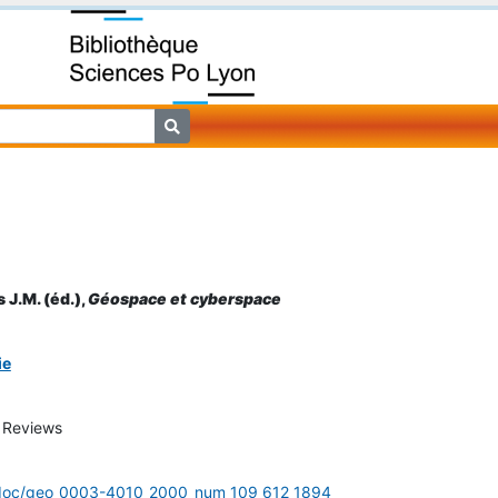
 J.M. (éd.),
Géospace et cyberspace
ie
 Reviews
r/doc/geo_0003-4010_2000_num_109_612_1894