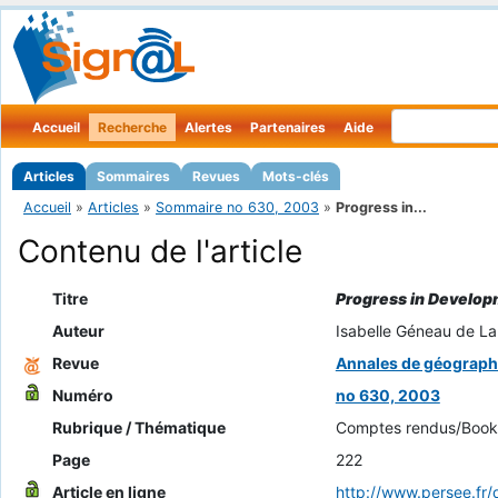
Accueil
Recherche
Alertes
Partenaires
Aide
Articles
Sommaires
Revues
Mots-clés
Accueil
»
Articles
»
Sommaire no 630, 2003
»
Progress in...
Contenu de l'article
Titre
Progress in Develop
Auteur
Isabelle Géneau de La
Revue
Annales de géograph
Numéro
no 630, 2003
Rubrique / Thématique
Comptes rendus/Book
Page
222
Article en ligne
http://www.persee.f