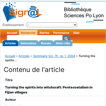
Établissement :
Accueil
Recherche
Alertes
Partenaires
Aide
Articles
Sommaires
Revues
Mots-clés
Accueil
»
Articles
»
Sommaire Vol. 75, no 1, 2004
»
Turning the
spirits...
Contenu de l'article
Titre
Turning the spirits into witchcraft: Pentecostalism in
Fijian villages
Auteur