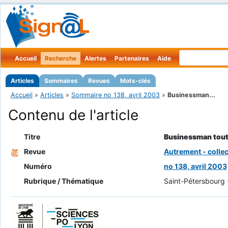
Accueil
Recherche
Alertes
Partenaires
Aide
Articles
Sommaires
Revues
Mots-clés
Accueil
»
Articles
»
Sommaire no 138, avril 2003
»
Businessman...
Contenu de l'article
Titre
Businessman tout
Revue
Autrement - colle
Numéro
no 138, avril 2003
Rubrique / Thématique
Saint-Pétersbourg 