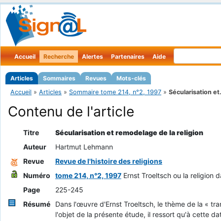
Accueil
Recherche
Alertes
Partenaires
Aide
Articles
Sommaires
Revues
Mots-clés
Accueil
»
Articles
»
Sommaire tome 214, n°2, 1997
»
Sécularisation et.
Contenu de l'article
Titre
Sécularisation et remodelage de la religion
Auteur
Hartmut Lehmann
Revue
Revue de l'histoire des religions
Numéro
tome 214, n°2, 1997
Ernst Troeltsch ou la religion 
Page
225-245
Résumé
Dans l'œuvre d'Ernst Troeltsch, le thème de la « tr
l'objet de la présente étude, il ressort qu'à cette d