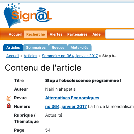
Accueil
Recherche
Alertes
Partenaires
Aide
Articles
Sommaires
Revues
Mots-clés
Accueil
»
Articles
»
Sommaire no 364, janvier 2017
»
Stop à...
Contenu de l'article
Titre
Stop à l'obsolescence programmée !
Auteur
Naïri Nahapétia
Revue
Alternatives Economiques
Numéro
no 364, janvier 2017
La fin de la mondialisat
Rubrique /
Actualité
Thématique
Page
54