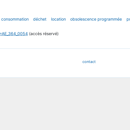
consommation
déchet
location
obsolescence programmée
p
LE=AE_364_0054
(accès réservé)
contact