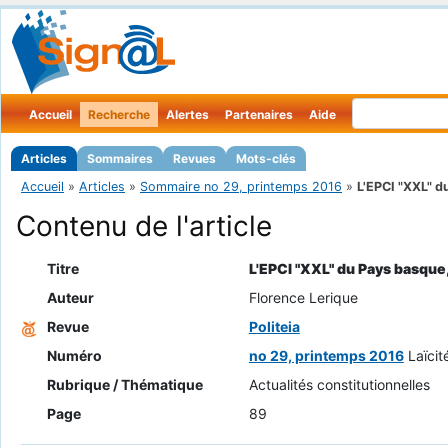
Accueil
Recherche
Alertes
Partenaires
Aide
Articles
Sommaires
Revues
Mots-clés
Accueil
»
Articles
»
Sommaire no 29, printemps 2016
»
L'EPCI "XXL" du
Contenu de l'article
Titre
L'EPCI "XXL" du Pays basque, 
Auteur
Florence Lerique
Revue
Politeia
Numéro
no 29, printemps 2016
Laïcit
Rubrique / Thématique
Actualités constitutionnelles
Page
89