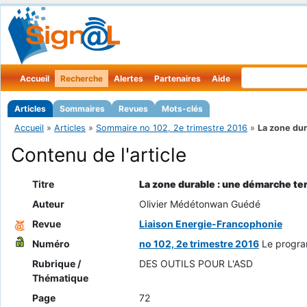
Accueil
Recherche
Alertes
Partenaires
Aide
Articles
Sommaires
Revues
Mots-clés
Accueil
»
Articles
»
Sommaire no 102, 2e trimestre 2016
»
La zone dura
Contenu de l'article
Titre
La zone durable : une démarche ter
Auteur
Olivier Médétonwan Guédé
Revue
Liaison Energie-Francophonie
Numéro
no 102, 2e trimestre 2016
Le progra
Rubrique /
DES OUTILS POUR L'ASD
Thématique
Page
72