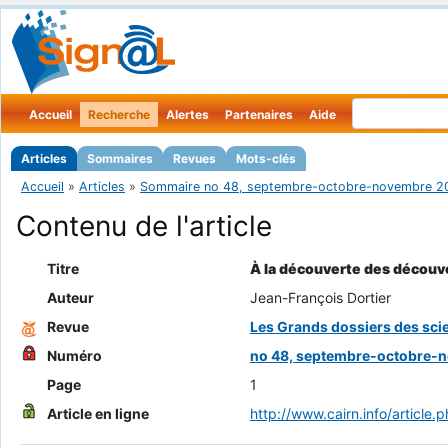
Accueil
Recherche
Alertes
Partenaires
Aide
Articles
Sommaires
Revues
Mots-clés
Accueil
»
Articles
»
Sommaire no 48, septembre-octobre-novembre 2
Contenu de l'article
Titre
À la découverte des découv
Auteur
Jean-François Dortier
Revue
Les Grands dossiers des sc
Numéro
no 48, septembre-octobre-
Page
1
Article en ligne
http://www.cairn.info/artic