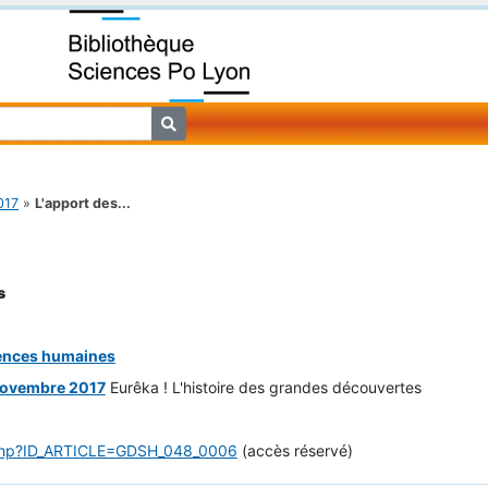
017
»
L'apport des...
s
iences humaines
novembre 2017
Eurêka ! L'histoire des grandes découvertes
le.php?ID_ARTICLE=GDSH_048_0006
(accès réservé)