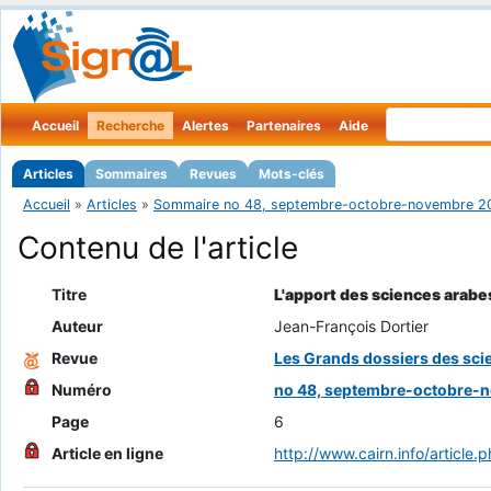
Accueil
Recherche
Alertes
Partenaires
Aide
Articles
Sommaires
Revues
Mots-clés
Accueil
»
Articles
»
Sommaire no 48, septembre-octobre-novembre 2
Contenu de l'article
Titre
L'apport des sciences arabe
Auteur
Jean-François Dortier
Revue
Les Grands dossiers des sc
Numéro
no 48, septembre-octobre-
Page
6
Article en ligne
http://www.cairn.info/artic