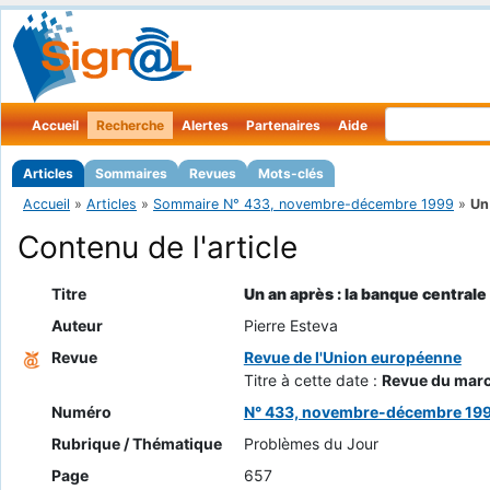
Accueil
Recherche
Alertes
Partenaires
Aide
Articles
Sommaires
Revues
Mots-clés
Accueil
»
Articles
»
Sommaire N° 433, novembre-décembre 1999
»
Un 
Contenu de l'article
Titre
Un an après : la banque central
Auteur
Pierre Esteva
Revue
Revue de l'Union européenne
Titre à cette date :
Revue du marc
Numéro
N° 433, novembre-décembre 19
Rubrique / Thématique
Problèmes du Jour
Page
657