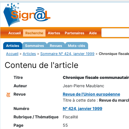
Accueil
Recherche
Alertes
Partenaires
Aide
Articles
Sommaires
Revues
Mots-clés
Accueil
»
Articles
»
Sommaire N° 424, janvier 1999
»
Chronique fiscale
Contenu de l'article
Titre
Chronique fiscale communautaire
Auteur
Jean-Pierre Maublanc
Revue
Revue de l'Union européenne
Titre à cette date :
Revue du marc
Numéro
N° 424, janvier 1999
Rubrique / Thématique
Fiscalité
Page
55