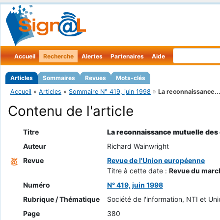
Accueil
Recherche
Alertes
Partenaires
Aide
Articles
Sommaires
Revues
Mots-clés
Accueil
»
Articles
»
Sommaire N° 419, juin 1998
»
La reconnaissance..
Contenu de l'article
Titre
La reconnaissance mutuelle des
Auteur
Richard Wainwright
Revue
Revue de l'Union européenne
Titre à cette date :
Revue du marc
Numéro
N° 419, juin 1998
Rubrique / Thématique
Société de l'information, NTI et U
Page
380