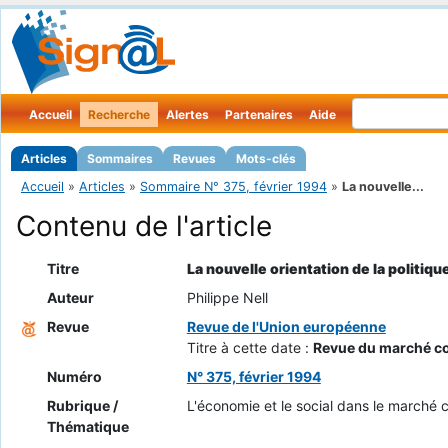
Accueil
Recherche
Alertes
Partenaires
Aide
Articles
Sommaires
Revues
Mots-clés
Accueil
»
Articles
»
Sommaire N° 375, février 1994
»
La nouvelle...
Contenu de l'article
Titre
La nouvelle orientation de la politiq
Auteur
Philippe Nell
Revue
Revue de l'Union européenne
Titre à cette date :
Revue du marché c
Numéro
N° 375, février 1994
Rubrique /
L'économie et le social dans le march
Thématique