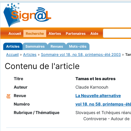
Accueil
Recherche
Alertes
Partenaires
Aide
Articles
Sommaires
Revues
Mots-clés
Accueil
»
Articles
»
Sommaire vol 18, no 58, printemps-été 2003
»
Tam
Contenu de l'article
Titre
Tamas et les autres
Auteur
Claude Karnoouh
Revue
La Nouvelle alternative
Numéro
vol 18, no 58, printemps-é
Rubrique / Thématique
Slovaques et Tchèques réana
Controverse - Autour de 