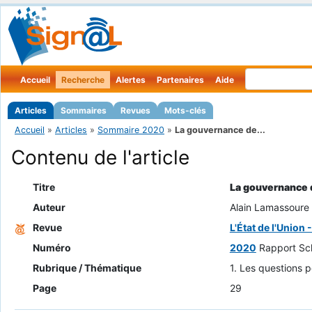
Accueil
Recherche
Alertes
Partenaires
Aide
Articles
Sommaires
Revues
Mots-clés
Accueil
»
Articles
»
Sommaire 2020
»
La gouvernance de...
Contenu de l'article
Titre
La gouvernance 
Auteur
Alain Lamassoure
Revue
L'État de l'Union
Numéro
2020
Rapport Sch
Rubrique / Thématique
1. Les questions p
Page
29