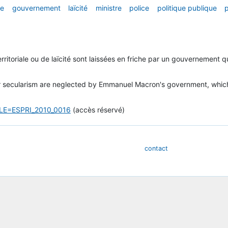
le
gouvernement
laïcité
ministre
police
politique publique
p
erritoriale ou de laïcité sont laissées en friche par un gouvernement 
on or secularism are neglected by Emmanuel Macron's government, which
ICLE=ESPRI_2010_0016
(accès réservé)
contact