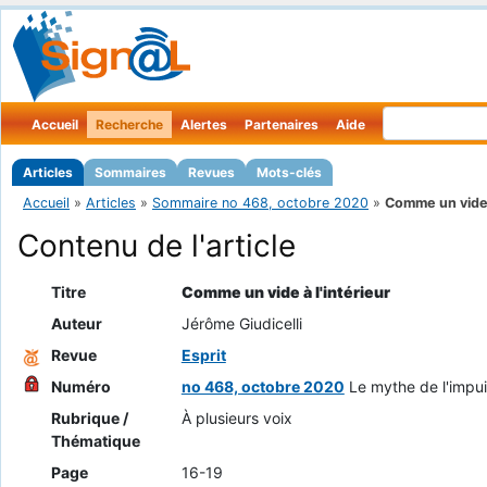
Accueil
Recherche
Alertes
Partenaires
Aide
Articles
Sommaires
Revues
Mots-clés
Accueil
»
Articles
»
Sommaire no 468, octobre 2020
»
Comme un vide 
Contenu de l'article
Titre
Comme un vide à l'intérieur
Auteur
Jérôme Giudicelli
Revue
Esprit
Numéro
no 468, octobre 2020
Le mythe de l'impu
Rubrique /
À plusieurs voix
Thématique
Page
16-19