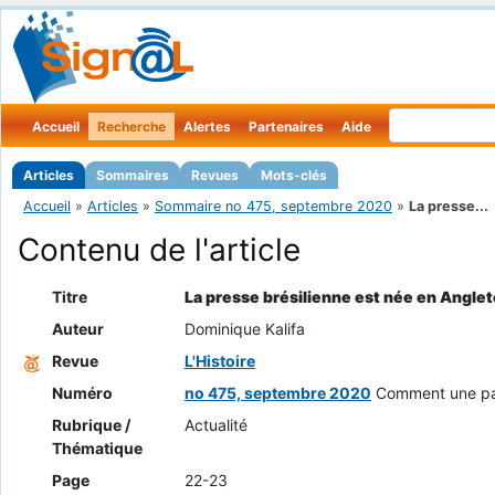
Accueil
Recherche
Alertes
Partenaires
Aide
Articles
Sommaires
Revues
Mots-clés
Accueil
»
Articles
»
Sommaire no 475, septembre 2020
»
La presse...
Contenu de l'article
Titre
La presse brésilienne est née en Anglet
Auteur
Dominique Kalifa
Revue
L'Histoire
Numéro
no 475, septembre 2020
Comment une pa
Rubrique /
Actualité
Thématique
Page
22-23