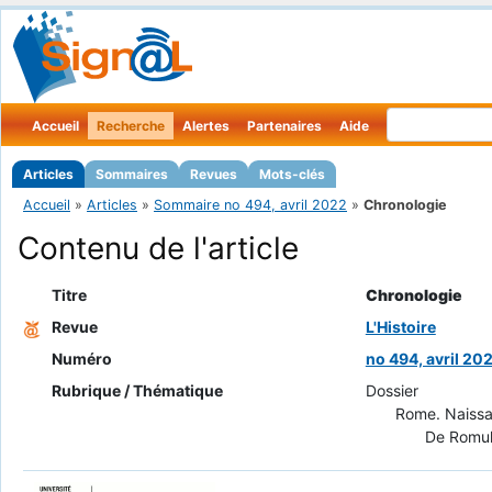
Accueil
Recherche
Alertes
Partenaires
Aide
Articles
Sommaires
Revues
Mots-clés
Accueil
»
Articles
»
Sommaire no 494, avril 2022
»
Chronologie
Contenu de l'article
Titre
Chronologie
Revue
L'Histoire
Numéro
no 494, avril 20
Rubrique / Thématique
Dossier
Rome. Naissa
De Romul