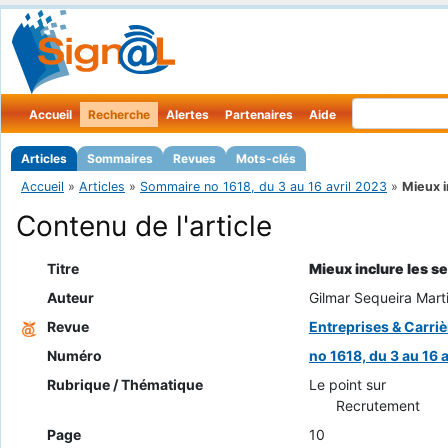
Accueil
Recherche
Alertes
Partenaires
Aide
Articles
Sommaires
Revues
Mots-clés
Accueil
»
Articles
»
Sommaire no 1618, du 3 au 16 avril 2023
»
Mieux i
Contenu de l'article
Titre
Mieux inclure les se
Auteur
Gilmar Sequeira Mart
Revue
Entreprises & Carriè
Numéro
no 1618, du 3 au 16 
Rubrique / Thématique
Le point sur
Recrutement
Page
10