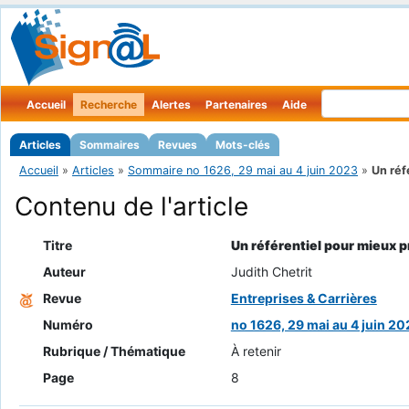
Accueil
Recherche
Alertes
Partenaires
Aide
Articles
Sommaires
Revues
Mots-clés
Accueil
»
Articles
»
Sommaire no 1626, 29 mai au 4 juin 2023
»
Un réfé
Contenu de l'article
Titre
Un référentiel pour mieux p
Auteur
Judith Chetrit
Revue
Entreprises & Carrières
Numéro
no 1626, 29 mai au 4 juin 20
Rubrique / Thématique
À retenir
Page
8