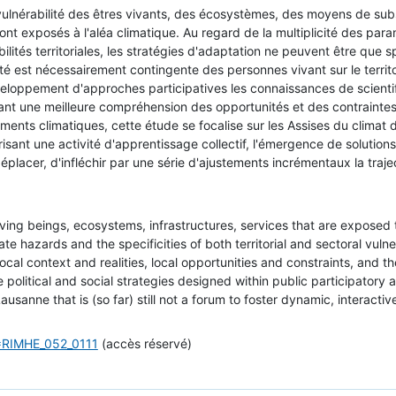
a vulnérabilité des êtres vivants, des écosystèmes, des moyens de sub
i sont exposés à l'aléa climatique. Au regard de la multiplicité des pa
bilités territoriales, les stratégies d'adaptation ne peuvent être que 
é est nécessairement contingente des personnes vivant sur le territoir
veloppement d'approches participatives les connaissances de scientif
ant une meilleure compréhension des opportunités et des contraintes 
nts climatiques, cette étude se focalise sur les Assises du climat d
isant une activité d'apprentissage collectif, l'émergence de solutions
placer, d'infléchir par une série d'ajustements incrémentaux la traj
living beings, ecosystems, infrastructures, services that are exposed
te hazards and the specificities of both territorial and sectoral vulne
local context and realities, local opportunities and constraints, and the
olitical and social strategies designed within public participatory 
sanne that is (so far) still not a forum to foster dynamic, interactiv
E=RIMHE_052_0111
(accès réservé)