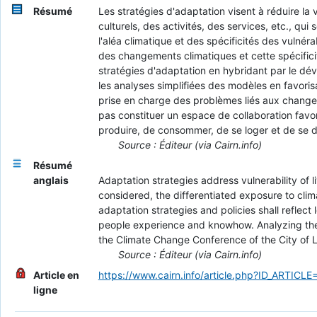
Résumé
Les stratégies d'adaptation visent à réduire l
culturels, des activités, des services, etc., qu
l'aléa climatique et des spécificités des vulnéra
des changements climatiques et cette spécificit
stratégies d'adaptation en hybridant par le dé
les analyses simplifiées des modèles en favoris
prise en charge des problèmes liés aux changeme
pas constituer un espace de collaboration favor
produire, de consommer, de se loger et de se dé
Source : Éditeur (via Cairn.info)
Résumé
anglais
Adaptation strategies address vulnerability of 
considered, the differentiated exposure to clima
adaptation strategies and policies shall reflect 
people experience and knowhow. Analyzing the p
the Climate Change Conference of the City of Lau
Source : Éditeur (via Cairn.info)
Article en
https://www.cairn.info/article.php?ID_ARTICL
ligne