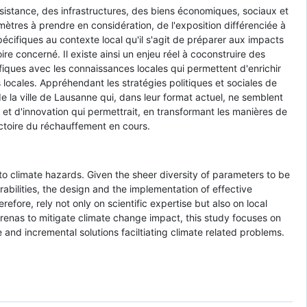
sistance, des infrastructures, des biens économiques, sociaux et
ramètres à prendre en considération, de l'exposition différenciée à
spécifiques au contexte local qu'il s'agit de préparer aux impacts
e concerné. Il existe ainsi un enjeu réel à coconstruire des
iques avec les connaissances locales qui permettent d'enrichir
locales. Appréhendant les stratégies politiques et sociales de
e la ville de Lausanne qui, dans leur format actuel, ne semblent
 et d'innovation qui permettrait, en transformant les manières de
ectoire du réchauffement en cours.
 to climate hazards. Given the sheer diversity of parameters to be
rabilities, the design and the implementation of effective
refore, rely not only on scientific expertise but also on local
arenas to mitigate climate change impact, this study focuses on
e and incremental solutions faciltiating climate related problems.