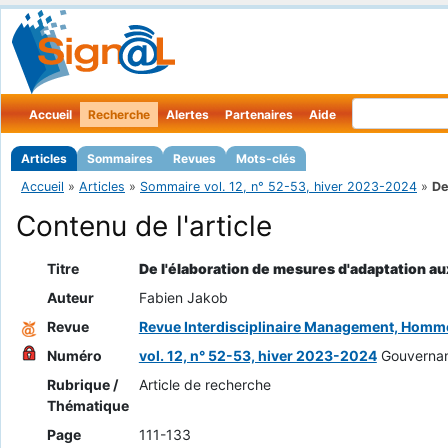
Accueil
Recherche
Alertes
Partenaires
Aide
Articles
Sommaires
Revues
Mots-clés
Accueil
»
Articles
»
Sommaire vol. 12, n° 52-53, hiver 2023-2024
»
De
Contenu de l'article
Titre
De l'élaboration de mesures d'adaptation a
Auteur
Fabien Jakob
Revue
Revue Interdisciplinaire Management, Homm
Numéro
vol. 12, n° 52-53, hiver 2023-2024
Gouvernanc
Rubrique /
Article de recherche
Thématique
Page
111-133