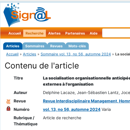
Accueil
Recherche
Alertes
Partenaires
Aide
Articles
Sommaires
Revues
Mots-clés
Accueil
»
Articles
»
Sommaire vol. 13, no 56, automne 2024
»
La social
Contenu de l'article
Titre
La socialisation organisationnelle anticipé
externes à l'organisation
Auteur
Delphine Lacaze, Jean-Sébastien Lantz, Joce
Revue
Revue Interdisciplinaire Management, Hom
Numéro
vol. 13, no 56, automne 2024
Varia
Rubrique /
Article de recherche
Thématique