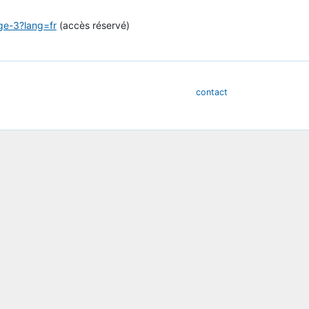
ge-3?lang=fr
(accès réservé)
contact