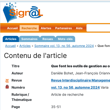
Accueil
Recherche
Alertes
Partenaires
Aide
Articles
Sommaires
Revues
Mots-clés
Accueil
»
Articles
»
Sommaire vol. 13, no 56, automne 2024
»
Que font
Contenu de l'article
Titre
Que font les outils de gestion au 
Auteur
Danièle Bohet, Jean-François Oriann
Revue
Revue Interdisciplinaire Managem
Numéro
vol. 13, no 56, automne 2024
Varia
Rubrique /
Article de recherche
Thématique
Page
35-51