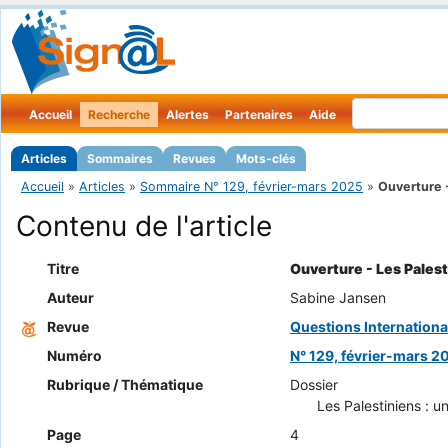
Accueil
Recherche
Alertes
Partenaires
Aide
Articles
Sommaires
Revues
Mots-clés
Accueil
»
Articles
»
Sommaire N° 129, février-mars 2025
»
Ouverture -
Contenu de l'article
Titre
Ouverture - Les Palest
Auteur
Sabine Jansen
Revue
Questions Internationa
Numéro
N° 129, février-mars 2
Rubrique / Thématique
Dossier
Les Palestiniens : u
Page
4