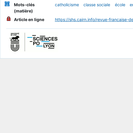
Mots-clés
catholicisme
classe sociale
école
e
(matière)
Article en ligne
https://shs.cairn.info/revue-francaise