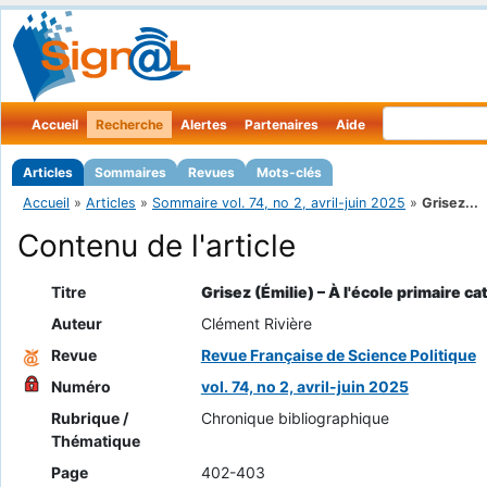
Accueil
Recherche
Alertes
Partenaires
Aide
Articles
Sommaires
Revues
Mots-clés
Accueil
»
Articles
»
Sommaire vol. 74, no 2, avril-juin 2025
»
Grisez...
Contenu de l'article
Titre
Grisez (Émilie) – À l'école primaire c
Auteur
Clément Rivière
Revue
Revue Française de Science Politique
Numéro
vol. 74, no 2, avril-juin 2025
Rubrique /
Chronique bibliographique
Thématique
Page
402-403